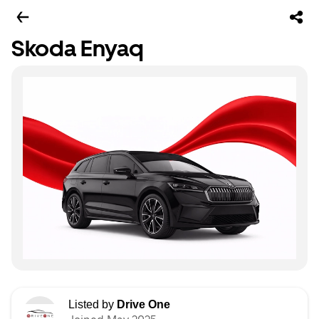
Skoda Enyaq
Listed by
Drive One