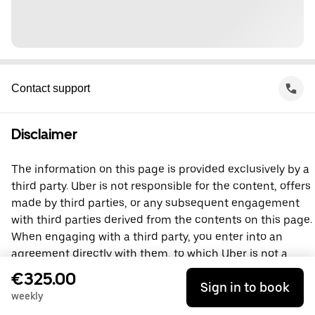
Contact support
Disclaimer
The information on this page is provided exclusively by a
third party. Uber is not responsible for the content, offers
made by third parties, or any subsequent engagement
with third parties derived from the contents on this page.
When engaging with a third party, you enter into an
agreement directly with them, to which Uber is not a
party. For questions, please contact the third party
€325.00
Sign in to book
directly.
weekly