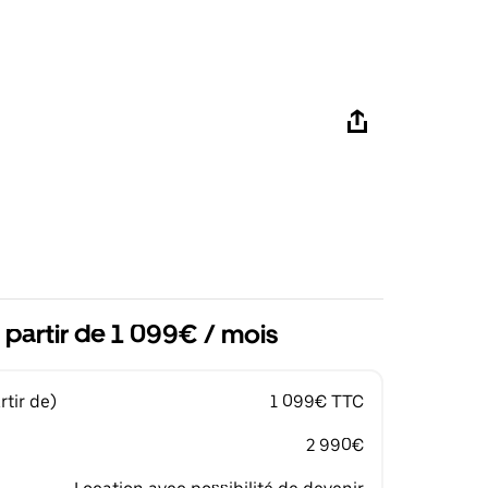
 partir de 1 099€ / mois
tir de)
1 099€ TTC
2 990€