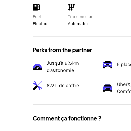
Fuel
Transmission
Electric
Automatic
Perks from the partner
Jusqu'à 622km
5 plac
d'autonomie
UberX,
822 L de coffre
Comfo
Comment ça fonctionne ?