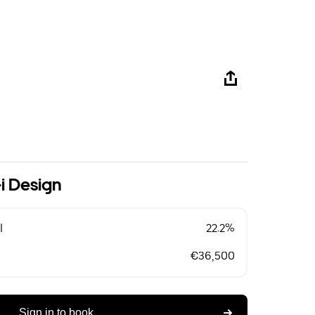
i Design
l
22.2%
€36,500
Sign in to book