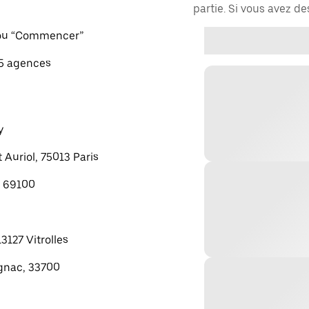
partie. Si vous avez d
" ou “Commencer”
 5 agences
y
 Auriol, 75013 Paris
, 69100
13127 Vitrolles
gnac, 33700