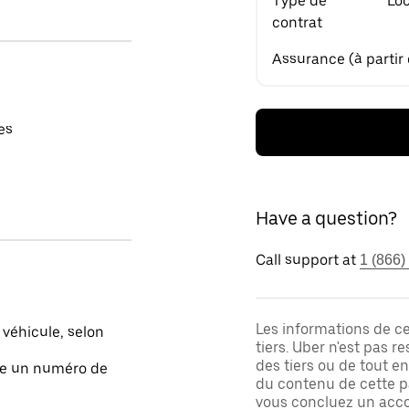
Type de
Loc
contrat
Assurance (à partir
es
Have a question?
Call support at
1 (866)
Les informations de c
 véhicule, selon
tiers. Uber n'est pas 
des tiers ou de tout e
ite un numéro de
du contenu de cette pa
vous concluez un acco