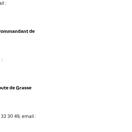
l :
t Commandant de
 :
oute de Grasse
33 30 49, email :