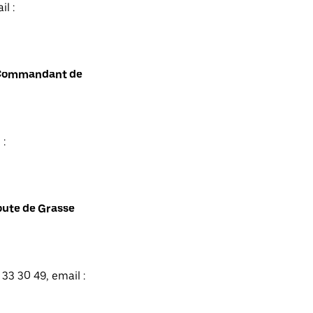
l :
t Commandant de
 :
oute de Grasse
33 30 49, email :