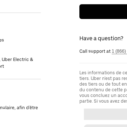
Have a question?
es
Call support at
1 (866)
 Uber Electric &
rt
Les informations de c
tiers. Uber n'est pas 
des tiers ou de tout e
du contenu de cette pa
vous concluez un acco
partie. Si vous avez d
laire, afin d'être