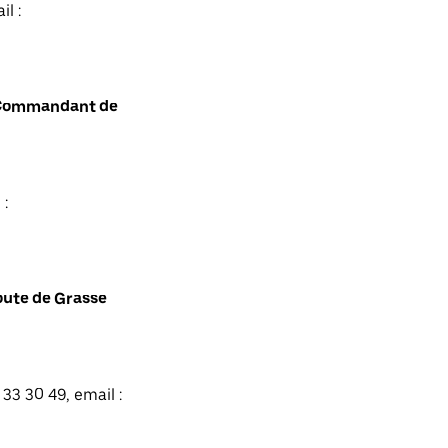
l :
t Commandant de
 :
oute de Grasse
33 30 49, email :