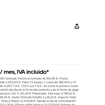
 mes, IVA incluido*
 HEV Concept. Precio al contado 26.443,40 €. Precio
rada 3.000,00 €. Plazo 72 meses, 1 cuota de 380,49 € y 71
or 6,25% T.A.E. 7,01% (La T.A.E., así como la primera cuota
nción del día de la firma del contrato y de la fecha de pago
pertura 1,50 % 351,65 € Financiado. Intereses 4.784,51 €,
95,05 €, Coste Total del Crédito 5.136,16 €, Importe Total
Total a Plazos 31.579,56 €. Siendo el día de contratación
2/11/2024. Oferta válida hasta el 31/12/2024. Sistema de