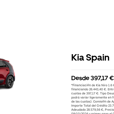
Kia Spain
Desde 397,17 €/
*Financiación de Kia Niro 1.6
financiando 26.443,40 €. Ent
cuotas de 397,17 €. Tipo Deud
podrá variar ligeramente en fu
de las cuotas). Comisión de A
Importe Total del Crédito 23.7
Adeudado 28.579,56 €, Precio 
09/10/2024 y primer pago el 0