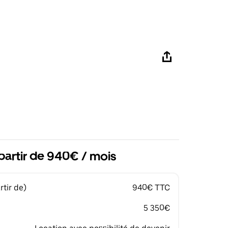
partir de 940€ / mois
tir de)
940€ TTC
5 350€