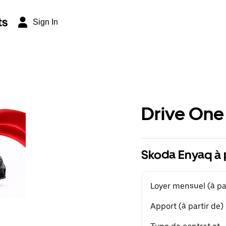
ts
Sign In
Drive One
Skoda Enyaq à 
Loyer mensuel (à par
Apport (à partir de)