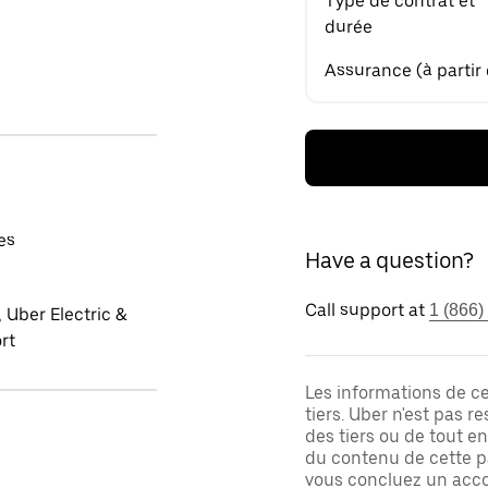
Type de contrat et
durée
Assurance (à partir
es
Have a question?
Call support at
1 (866)
 Uber Electric &
rt
Les informations de c
tiers. Uber n'est pas 
des tiers ou de tout e
du contenu de cette pa
vous concluez un acco