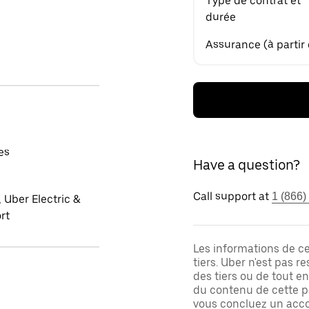
Type de contrat et
durée
Assurance (à partir
es
Have a question?
Call support at
1 (866)
 Uber Electric &
rt
Les informations de c
tiers. Uber n'est pas 
des tiers ou de tout e
du contenu de cette pa
vous concluez un acco