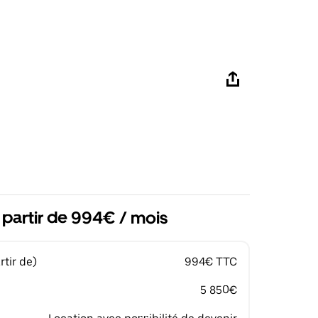
 partir de 994€ / mois
tir de)
994€ TTC
5 850€