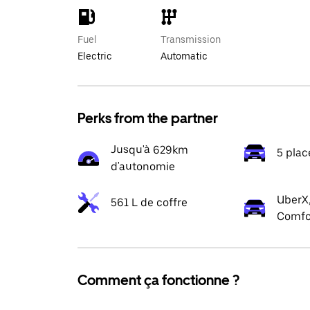
Fuel
Transmission
Electric
Automatic
Perks from the partner
Jusqu'à 629km
5 plac
d'autonomie
UberX,
561 L de coffre
Comfo
Comment ça fonctionne ?