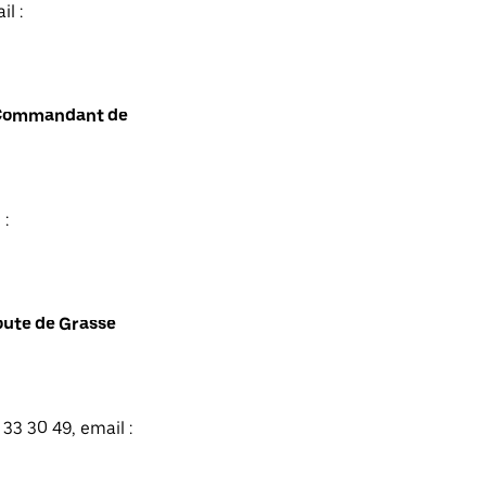
l :
t Commandant de
 :
oute de Grasse
33 30 49, email :