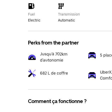
Fuel
Transmission
Electric
Automatic
Perks from the partner
Jusqu'à 702km
5 plac
d'autonomie
UberX,
682 L de coffre
Comfo
Comment ça fonctionne ?