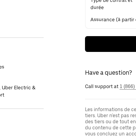
Type de contrat et
durée
Assurance (à partir
es
Have a question?
Call support at
1 (866)
 Uber Electric &
rt
Les informations de c
tiers. Uber n'est pas 
des tiers ou de tout e
du contenu de cette pa
vous concluez un acco