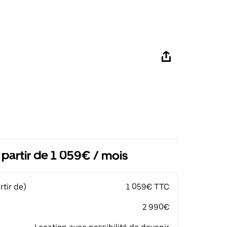
 partir de 1 059€ / mois
tir de)
1 059€ TTC
2 990€