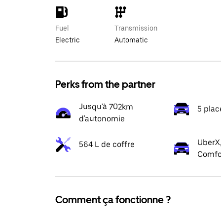
Fuel
Transmission
Electric
Automatic
Perks from the partner
Jusqu'à 702km
5 plac
d'autonomie
UberX,
564 L de coffre
Comfo
Comment ça fonctionne ?