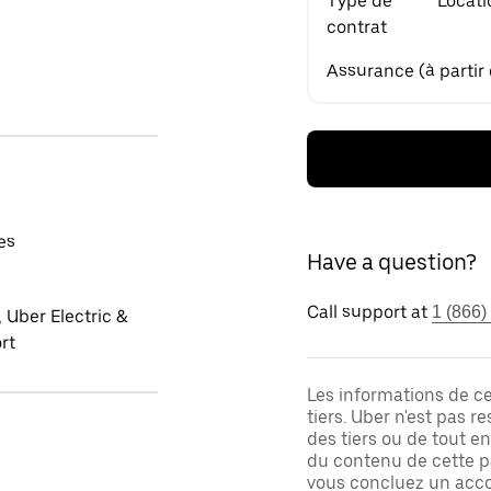
Type de
Locati
contrat
Assurance (à partir
es
Have a question?
Call support at
1 (866)
 Uber Electric &
rt
Les informations de c
tiers. Uber n'est pas 
des tiers ou de tout e
du contenu de cette pa
vous concluez un acco