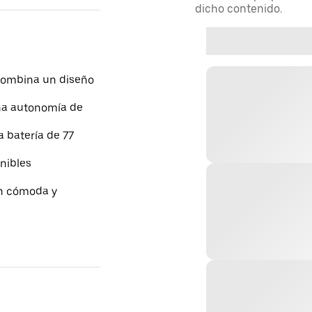
dicho contenido.
 combina un diseño
una autonomía de
 batería de 77
enibles
ón cómoda y