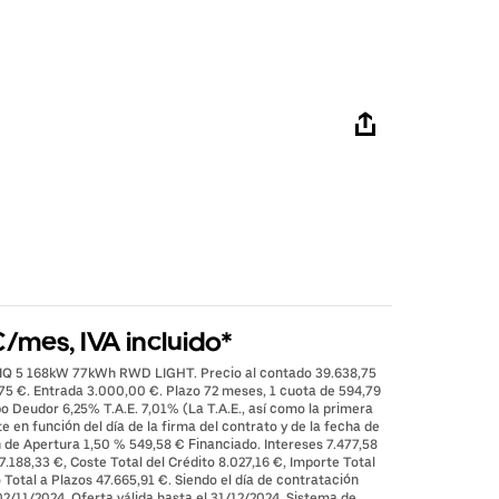
/mes, IVA incluido*
NIQ 5 168kW 77kWh RWD LIGHT. Precio al contado 39.638,75
,75 €. Entrada 3.000,00 €. Plazo 72 meses, 1 cuota de 594,79
po Deudor 6,25% T.A.E. 7,01% (La T.A.E., así como la primera
 en función del día de la firma del contrato y de la fecha de
 de Apertura 1,50 % 549,58 € Financiado. Intereses 7.477,58
7.188,33 €, Coste Total del Crédito 8.027,16 €, Importe Total
Total a Plazos 47.665,91 €. Siendo el día de contratación
2/11/2024. Oferta válida hasta el 31/12/2024. Sistema de