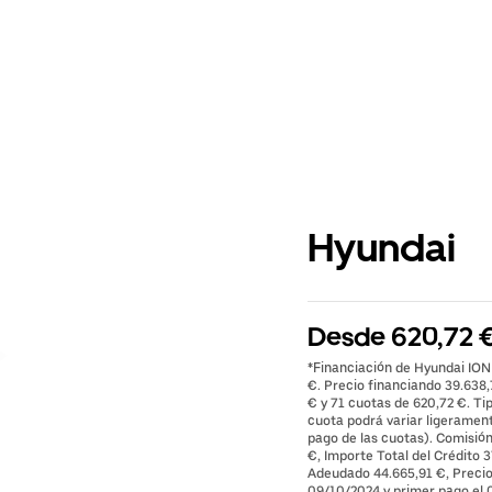
Hyundai
Desde 620,72 €
*Financiación de Hyundai IO
€. Precio financiando 39.638
€ y 71 cuotas de 620,72 €. Ti
cuota podrá variar ligeramente
pago de las cuotas). Comisión
€, Importe Total del Crédito 3
Adeudado 44.665,91 €, Precio 
09/10/2024 y primer pago el 0