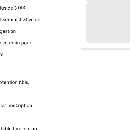
lus de 3 000
 administrative de
 gestion
lé en main pour
re,
btention Kbis,
les, inscription
table tout-en-un,