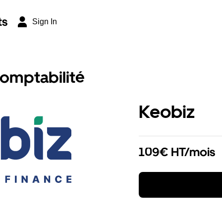
ts
Sign In
comptabilité
Keobiz
109€ HT/mois