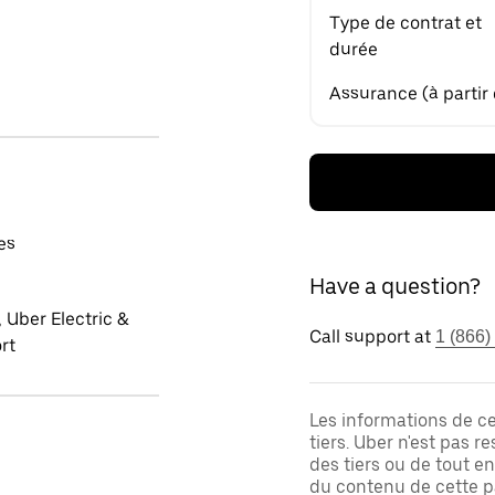
Type de contrat et
durée
Assurance (à partir
es
Have a question?
 Uber Electric &
Call support at
1 (866)
rt
Les informations de c
tiers. Uber n'est pas 
des tiers ou de tout e
du contenu de cette pa