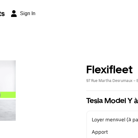
ts
Sign In
Flexifleet
97 Rue Martha Desrumaux – E
Tesla Model Y à
Loyer mensuel (à par
Apport