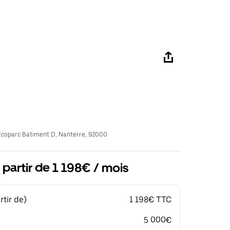
coparc Batiment D, Nanterre, 92000
 partir de 1 198€ / mois
tir de)
1 198€ TTC
5 000€