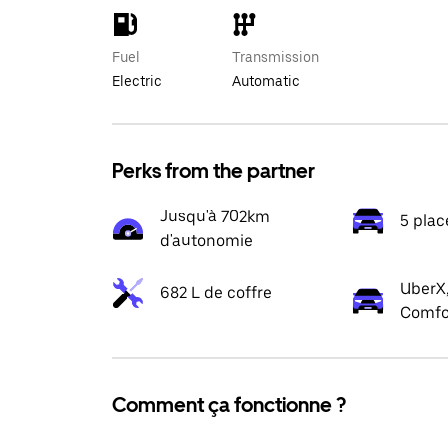
Fuel
Transmission
Electric
Automatic
Perks from the partner
Jusqu'à 702km
5 plac
d'autonomie
UberX,
682 L de coffre
Comfo
Comment ça fonctionne ?