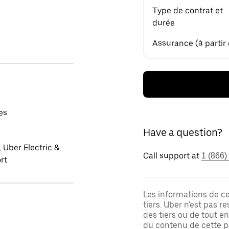
Type de contrat et
durée
Assurance (à partir
es
Have a question?
 Uber Electric &
Call support at
1 (866)
rt
Les informations de c
tiers. Uber n'est pas 
des tiers ou de tout e
du contenu de cette pa