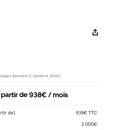
coparc Batiment D, Nanterre, 92000
 partir de 938€ / mois
tir de)
938€ TTC
3 000€