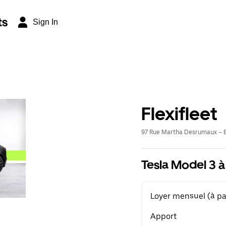
ts
Sign In
Flexifleet
97 Rue Martha Desrumaux – E
Tesla Model 3 à
Loyer mensuel (à par
Apport