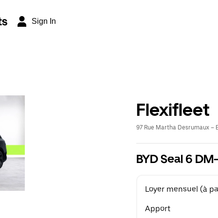
ts
Sign In
Flexifleet
97 Rue Martha Desrumaux – E
BYD Seal 6 DM-i
Loyer mensuel (à par
Apport