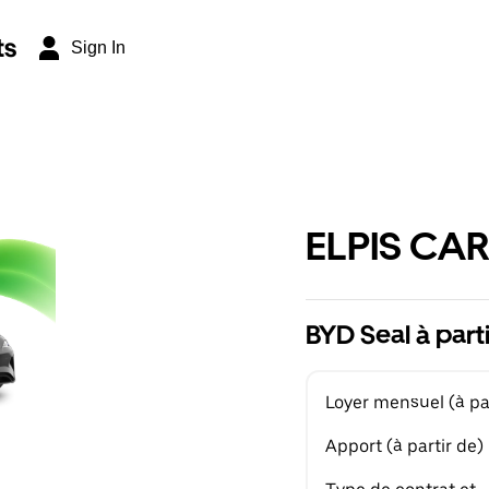
ts
Sign In
ELPIS CAR
BYD Seal à part
Loyer mensuel (à par
Apport (à partir de)