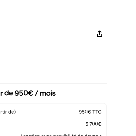
ir de 950€ / mois
tir de)
950€ TTC
5 700€