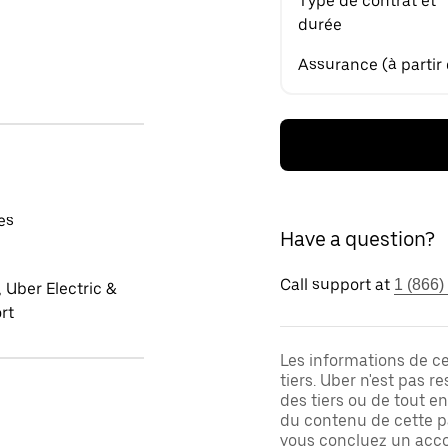
Type de contrat et
durée
Assurance (à partir
es
Have a question?
Call support at
1 (866)
 Uber Electric &
rt
Les informations de c
tiers. Uber n'est pas 
des tiers ou de tout e
du contenu de cette pa
vous concluez un acco