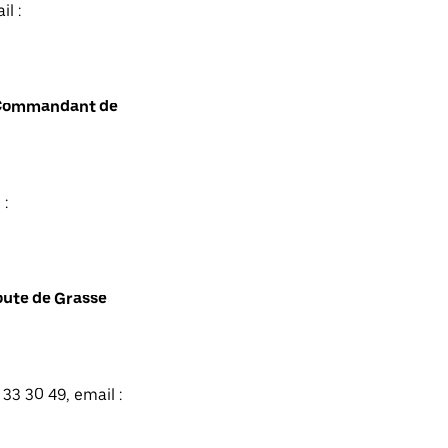
l :
t Commandant de
 :
oute de Grasse
33 30 49, email :