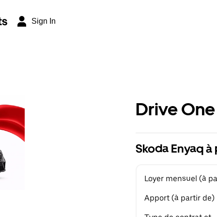
ts
Sign In
Drive One
Skoda Enyaq à 
Loyer mensuel (à par
Apport (à partir de)