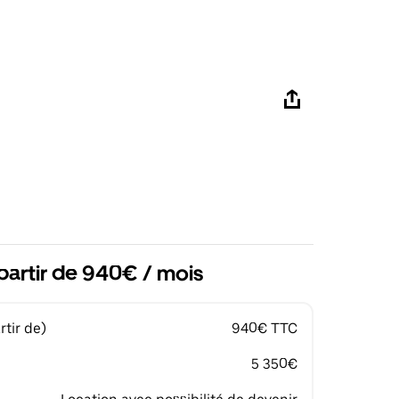
partir de 940€ / mois
tir de)
940€ TTC
5 350€