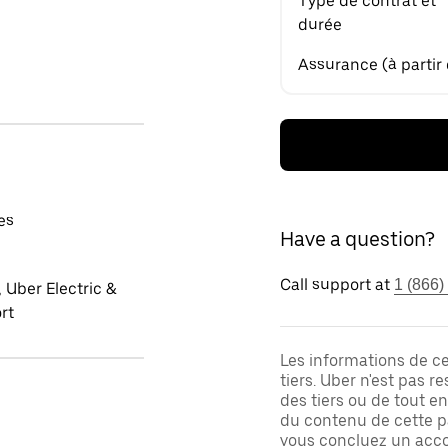
Type de contrat et
durée
Assurance (à partir
es
Have a question?
Call support at
1 (866)
 Uber Electric &
rt
Les informations de c
tiers. Uber n'est pas 
des tiers ou de tout e
du contenu de cette pa
vous concluez un acco