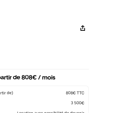
artir de 808€ / mois
tir de)
808€ TTC
3 500€