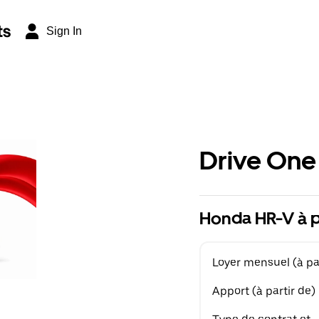
ts
Sign In
Drive One
Honda HR-V à p
Loyer mensuel (à par
Apport (à partir de)