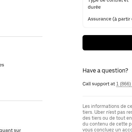
Type de contrat et
durée
Assurance (à partir
es
Have a question?
Call support at
1 (866)
Les informations de c
tiers. Uber n'est pas 
des tiers ou de tout e
du contenu de cette pa
vous concluez un acco
quant sur