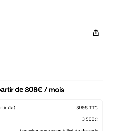
artir de 808€ / mois
tir de)
808€ TTC
3 500€