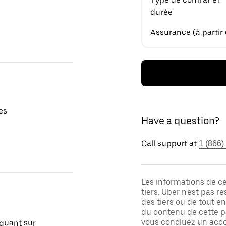
Type de contrat et
durée
Assurance (à partir
es
Have a question?
Call support at
1 (866)
Les informations de c
tiers. Uber n'est pas 
des tiers ou de tout e
du contenu de cette pa
vous concluez un acco
quant sur