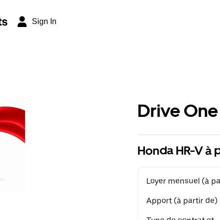
ts
Sign In
Drive One
Honda HR-V à p
Loyer mensuel (à par
Apport (à partir de)