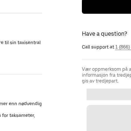
Have a question?
 til sin taxisentral
Call support at
1 (866)
Vær oppmerksom på at U
informasjon fra tredje
gis av tredjepart.
 mer enn nødvendig
a for taksameter,