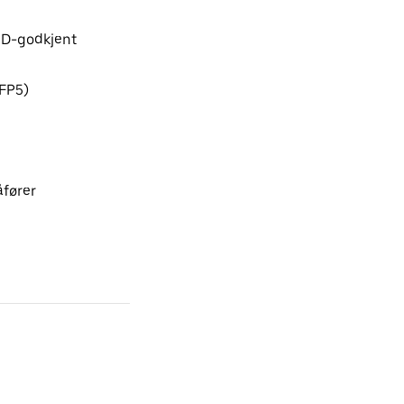
ID-godkjent
(FP5)
åfører