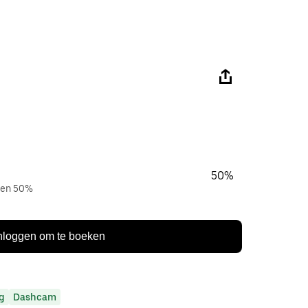
50%
aren 50%
nloggen om te boeken
g
Dashcam