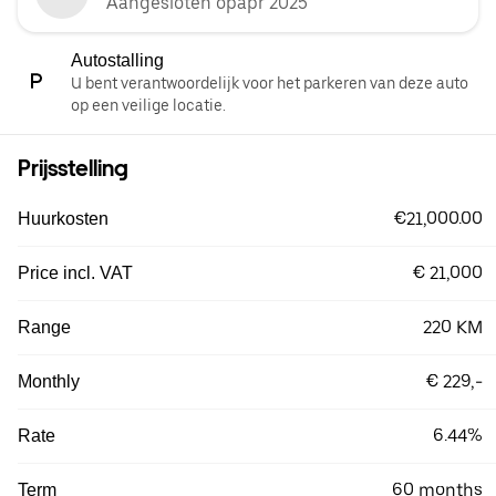
Aangesloten opapr 2025
Autostalling
U bent verantwoordelijk voor het parkeren van deze auto
op een veilige locatie.
Prijsstelling
€21,000.00
Huurkosten
€ 21,000
Price incl. VAT
220 KM
Range
€ 229,-
Monthly
6.44%
Rate
60 months
Term