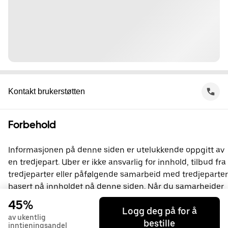
Kontakt brukerstøtten
Forbehold
Informasjonen på denne siden er utelukkende oppgitt av
en tredjepart. Uber er ikke ansvarlig for innhold, tilbud fra
tredjeparter eller påfølgende samarbeid med tredjeparter
basert på innholdet på denne siden. Når du samarbeider
med en tredjepart, inngår du en avtale direkte med
45%
Logg deg på for å
vedkommende. Uber er ikke part i denne avtalen. Du kan
av ukentlig
bestille
kontakte tredjeparten direkte hvis du har spørsmål.
inntjeningsandel