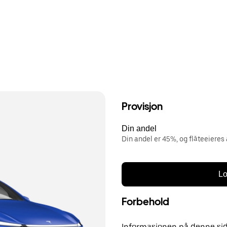
Provisjon
Din andel
Din andel er 45%, og flåteeieres
Lo
Forbehold
Informasjonen på denne side