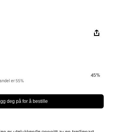
45%
 andel er 55%
gg deg på for å bestille
n er utelukkende oppgitt av en tredjepart.