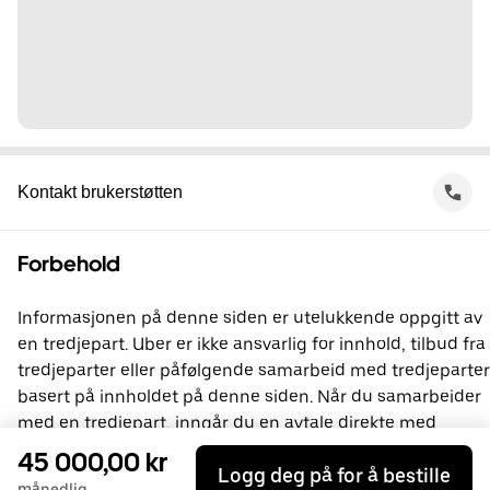
Kontakt brukerstøtten
Forbehold
Informasjonen på denne siden er utelukkende oppgitt av
en tredjepart. Uber er ikke ansvarlig for innhold, tilbud fra
tredjeparter eller påfølgende samarbeid med tredjeparter
basert på innholdet på denne siden. Når du samarbeider
med en tredjepart, inngår du en avtale direkte med
vedkommende. Uber er ikke part i denne avtalen. Du kan
45 000,00 kr
Logg deg på for å bestille
kontakte tredjeparten direkte hvis du har spørsmål.
månedlig