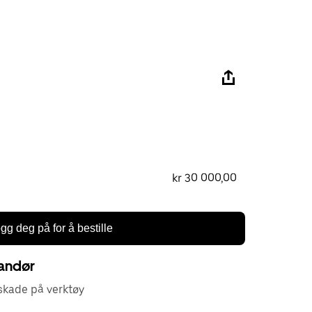
kr 30 000,00
gg deg på for å bestille
randør
kade på verktøy