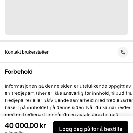
Kontakt brukerstøtten
Forbehold
Informasjonen på denne siden er utelukkende oppgitt av
en tredjepart. Uber er ikke ansvarlig for innhold, tilbud fra
tredjeparter eller påfølgende samarbeid med tredjeparter
basert på innholdet på denne siden. Når du samarbeider
med en tredjepart, inngår du en avtale direkte med
vedkommende. Uber er ikke part i denne avtalen. Du kan
40 000,00 kr
Logg deg på for å bestille
kontakte tredjeparten direkte hvis du har spørsmål.
månedlig