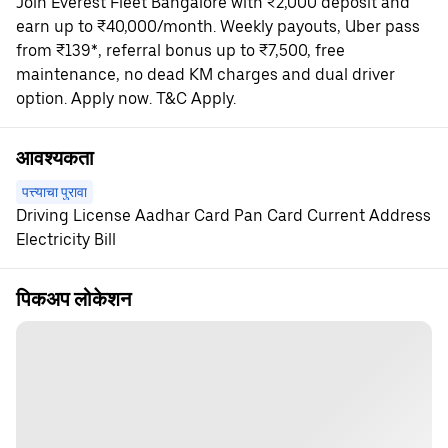
Join Everest Fleet Bangalore with ₹2,000 deposit and
earn up to ₹40,000/month. Weekly payouts, Uber pass
from ₹139*, referral bonus up to ₹7,500, free
maintenance, no dead KM charges and dual driver
option. Apply now. T&C Apply.
आवश्यकता
पत्त्याचा पुरावा
Driving License Aadhar Card Pan Card Current Address
Electricity Bill
पिकअप लोकेशन