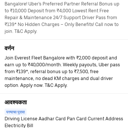
Bangalore! Uber's Preferred Partner Referral Bonus up
to ₹10,000 Deposit from ₹4,000 Lowest Rent Free
Repair & Maintenance 24/7 Support Driver Pass from
₹139* No Hidden Charges – Only Benefits! Call now to
join. T&C Apply.
वर्णन
Join Everest Fleet Bangalore with ₹2,000 deposit and
earn up to ₹40,000/month. Weekly payouts, Uber pass
from ₹139*, referral bonus up to ₹7,500, free
maintenance, no dead KM charges and dual driver
option. Apply now. T&C Apply.
आवश्यकता
पत्त्याचा पुरावा
Driving License Aadhar Card Pan Card Current Address
Electricity Bill