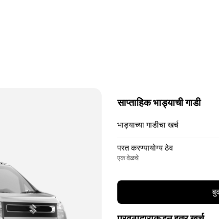
साप्ताहिक भाड्याची गाडी
भाड्याच्या गाडीचा खर्च
परत करण्यायोग्य ठेव
एक वेळचे
बु
पुरवठादाराकडून इतर खर्च