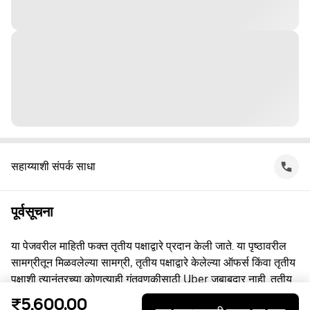
सहाय्याशी संपर्क साधा
पूर्वसूचना
या पेजवरील माहिती फक्त तृतीय पक्षाद्वारे प्रदान केली जाते. या पृष्ठावरील
सामग्रीतून मिळवलेल्या सामग्री, तृतीय पक्षाद्वारे केलेल्या ऑफर्स किंवा तृतीय
पक्षाशी त्यानंतरच्या कोणत्याही गुंतवणूकीसाठी Uber जबाबदार नाही. तृतीय
पक्षाशी व्यस्त असताना, तुम्ही त्यांच्याशी थेट करार करता, ज्यासाठी Uber हा
₹5,600.00