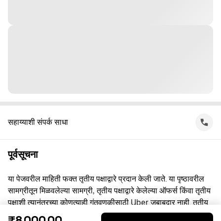
सहाय्याशी संपर्क साधा
पूर्वसूचना
या पेजवरील माहिती फक्त तृतीय पक्षाद्वारे प्रदान केली जाते. या पृष्ठावरील
सामग्रीतून मिळवलेल्या सामग्री, तृतीय पक्षाद्वारे केलेल्या ऑफर्स किंवा तृतीय
पक्षाशी त्यानंतरच्या कोणत्याही गुंतवणूकीसाठी Uber जबाबदार नाही. तृतीय
पक्षाशी व्यस्त असताना, तुम्ही त्यांच्याशी थेट करार करता, ज्यासाठी Uber हा
₹8,000.00