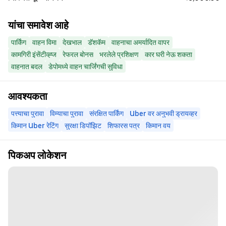
यांचा समावेश आहे
पार्किंग
वाहन विमा
देखभाल
डॅशकॅम
वाहनाचा अमर्यादित वापर
कामगिरी इंसेंटीव्ह्ज
रेफरल बोनस
भरलेले प्रशिक्षण
कार घरी नेऊ शकता
वाहनात बदल
डेपोमध्ये वाहन चार्जिंगची सुविधा
आवश्यकता
पत्त्याचा पुरावा
विम्याचा पुरावा
संरक्षित पार्किंग
Uber वर अनुभवी ड्रायव्हर
किमान Uber रेटिंग
सुरक्षा डिपॉझिट
शिफारस पत्र
किमान वय
पिकअप लोकेशन