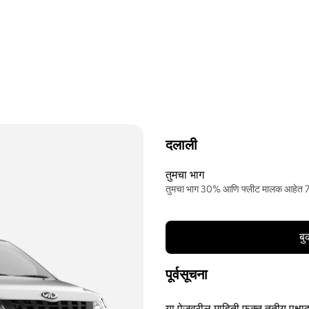
दलाली
तुमचा भाग
तुमचा भाग 30% आणि फ्लीट मालक आहेत
बु
पूर्वसूचना
या पेजवरील माहिती फक्त तृतीय पक्षाद्व