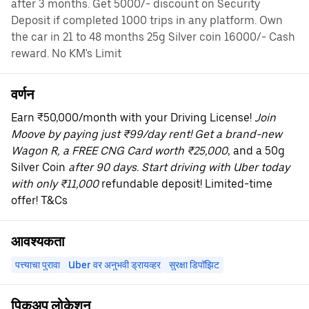
after 3 months. Get 5000/- discount on Security
Deposit if completed 1000 trips in any platform. Own
the car in 21 to 48 months 25g Silver coin 16000/- Cash
reward. No KM's Limit
वर्णन
Earn ₹50,000/month with your Driving License!
Join
Moove by paying just ₹99/day rent! Get a brand-new
Wagon R, a FREE CNG Card worth ₹25,000
, and a 50g
Silver Coin
after 90 days. Start driving with Uber today
with only ₹11,000
refundable deposit! Limited-time
offer! T&Cs
आवश्यकता
पत्त्याचा पुरावा
Uber वर अनुभवी ड्रायव्हर
सुरक्षा डिपॉझिट
पिकअप लोकेशन