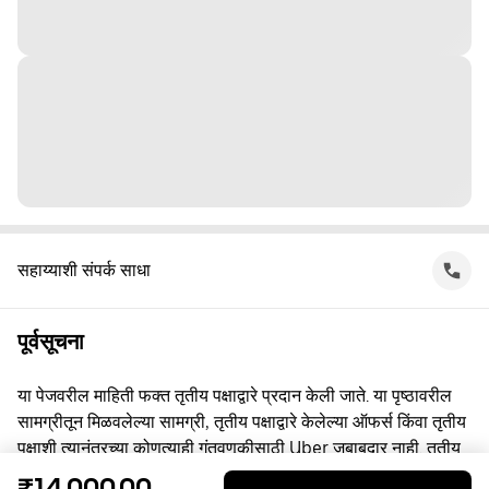
सहाय्याशी संपर्क साधा
पूर्वसूचना
या पेजवरील माहिती फक्त तृतीय पक्षाद्वारे प्रदान केली जाते. या पृष्ठावरील
सामग्रीतून मिळवलेल्या सामग्री, तृतीय पक्षाद्वारे केलेल्या ऑफर्स किंवा तृतीय
पक्षाशी त्यानंतरच्या कोणत्याही गुंतवणूकीसाठी Uber जबाबदार नाही. तृतीय
पक्षाशी व्यस्त असताना, तुम्ही त्यांच्याशी थेट करार करता, ज्यासाठी Uber हा
₹14,000.00