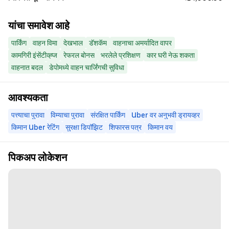
यांचा समावेश आहे
पार्किंग
वाहन विमा
देखभाल
डॅशकॅम
वाहनाचा अमर्यादित वापर
कामगिरी इंसेंटीव्ह्ज
रेफरल बोनस
भरलेले प्रशिक्षण
कार घरी नेऊ शकता
वाहनात बदल
डेपोमध्ये वाहन चार्जिंगची सुविधा
आवश्यकता
पत्त्याचा पुरावा
विम्याचा पुरावा
संरक्षित पार्किंग
Uber वर अनुभवी ड्रायव्हर
किमान Uber रेटिंग
सुरक्षा डिपॉझिट
शिफारस पत्र
किमान वय
पिकअप लोकेशन