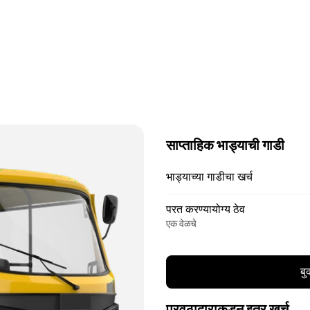
साप्ताहिक भाड्याची गाडी
भाड्याच्या गाडीचा खर्च
परत करण्यायोग्य ठेव
एक वेळचे
बु
पुरवठादाराकडून इतर खर्च