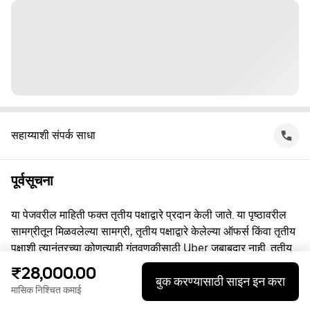
सहाय्याशी संपर्क साधा
पूर्वसूचना
या पेजवरील माहिती फक्त तृतीय पक्षाद्वारे प्रदान केली जाते. या पृष्ठावरील
सामग्रीतून मिळवलेल्या सामग्री, तृतीय पक्षाद्वारे केलेल्या ऑफर्स किंवा तृतीय
पक्षाशी त्यानंतरच्या कोणत्याही गुंतवणूकीसाठी Uber जबाबदार नाही. तृतीय
पक्षाशी व्यस्त असताना, तुम्ही त्यांच्याशी थेट करार करता, ज्यासाठी Uber हा
₹28,000.00
बुक करण्यासाठी साइन इन करा
पक्ष नाही. प्रश्नांसाठी, कृपया तृतीय पक्षाशी थेट संपर्क साधा.
मासिक निश्चित कमाई