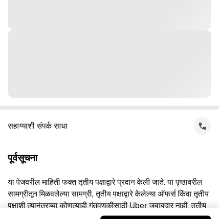
सहाय्याशी संपर्क साधा
पूर्वसूचना
या पेजवरील माहिती फक्त तृतीय पक्षाद्वारे प्रदान केली जाते. या पृष्ठावरील
सामग्रीतून मिळवलेल्या सामग्री, तृतीय पक्षाद्वारे केलेल्या ऑफर्स किंवा तृतीय
पक्षाशी त्यानंतरच्या कोणत्याही गुंतवणूकीसाठी Uber जबाबदार नाही. तृतीय
पक्षाशी व्यस्त असताना, तुम्ही त्यांच्याशी थेट करार करता, ज्यासाठी Uber हा