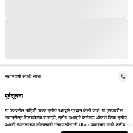
सहाय्याशी संपर्क साधा
पूर्वसूचना
या पेजवरील माहिती फक्त तृतीय पक्षाद्वारे प्रदान केली जाते. या पृष्ठावरील
सामग्रीतून मिळवलेल्या सामग्री, तृतीय पक्षाद्वारे केलेल्या ऑफर्स किंवा तृतीय
पक्षाशी त्यानंतरच्या कोणत्याही गुंतवणूकीसाठी Uber जबाबदार नाही. तृतीय
पक्षाशी व्यस्त असताना, तुम्ही त्यांच्याशी थेट करार करता, ज्यासाठी Uber हा