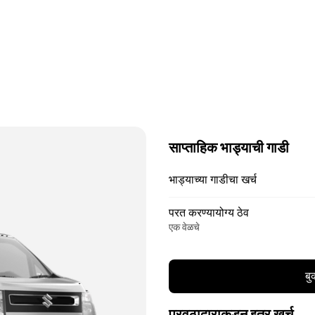
साप्ताहिक भाड्याची गाडी
भाड्याच्या गाडीचा खर्च
परत करण्यायोग्य ठेव
एक वेळचे
बु
पुरवठादाराकडून इतर खर्च