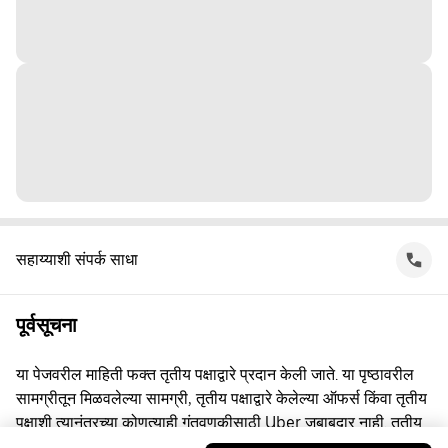
सहाय्याशी संपर्क साधा
पूर्वसूचना
या पेजवरील माहिती फक्त तृतीय पक्षाद्वारे प्रदान केली जाते. या पृष्ठावरील
सामग्रीतून मिळवलेल्या सामग्री, तृतीय पक्षाद्वारे केलेल्या ऑफर्स किंवा तृतीय
पक्षाशी त्यानंतरच्या कोणत्याही गुंतवणूकीसाठी Uber जबाबदार नाही. तृतीय
पक्षाशी व्यस्त असताना, तुम्ही त्यांच्याशी थेट करार करता, ज्यासाठी Uber हा