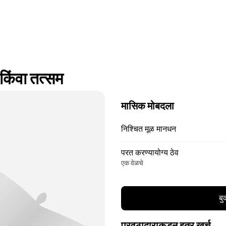
िंवा तत्सम
मासिक मोबदला
निश्चित मूळ मानधन
परत करण्यायोग्य ठेव
एक वेळचे
बु
पुरवठादाराकडून इतर खर्च