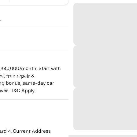
.
o ₹40,000/month. Start with
es, free repair &
ning bonus, same-day car
ives. T&C Apply.
ard 4. Current Address