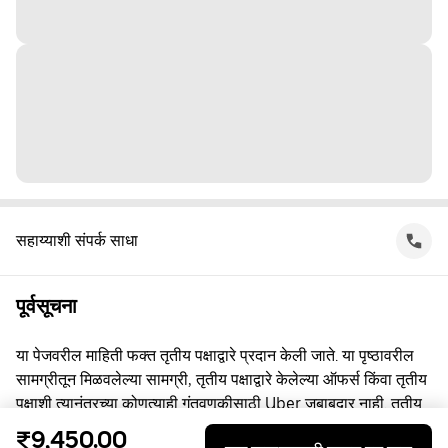
सहाय्याशी संपर्क साधा
पूर्वसूचना
या पेजवरील माहिती फक्त तृतीय पक्षाद्वारे प्रदान केली जाते. या पृष्ठावरील
सामग्रीतून मिळवलेल्या सामग्री, तृतीय पक्षाद्वारे केलेल्या ऑफर्स किंवा तृतीय
पक्षाशी त्यानंतरच्या कोणत्याही गुंतवणूकीसाठी Uber जबाबदार नाही. तृतीय
पक्षाशी व्यस्त असताना, तुम्ही त्यांच्याशी थेट करार करता, ज्यासाठी Uber हा
₹9,450.00