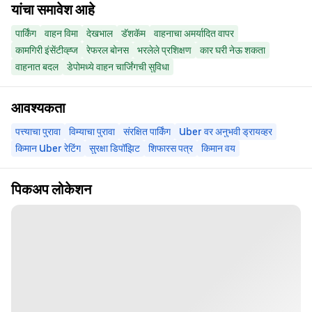
यांचा समावेश आहे
पार्किंग
वाहन विमा
देखभाल
डॅशकॅम
वाहनाचा अमर्यादित वापर
कामगिरी इंसेंटीव्ह्ज
रेफरल बोनस
भरलेले प्रशिक्षण
कार घरी नेऊ शकता
वाहनात बदल
डेपोमध्ये वाहन चार्जिंगची सुविधा
आवश्यकता
पत्त्याचा पुरावा
विम्याचा पुरावा
संरक्षित पार्किंग
Uber वर अनुभवी ड्रायव्हर
किमान Uber रेटिंग
सुरक्षा डिपॉझिट
शिफारस पत्र
किमान वय
पिकअप लोकेशन